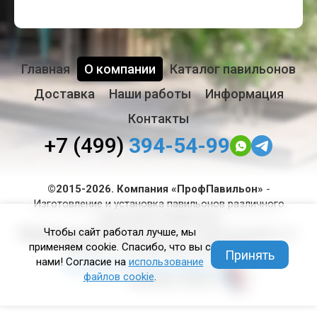
Главная
О компании
Каталог павильонов
Доставка
Наши работы
Информация
Контакты
+7 (499)
394-54-99
©2015-2026. Компания «ПрофПавильон»
-
Изготовление и установка павильонов различного
назначения в Раменском
Чтобы сайт работал лучше, мы
Производство:
Московская обл., Ступинский район, рп.
применяем cookie. Спасибо, что вы с
Михнево, ул. Донбасская, владение 75
Принять
нами! Согласие на
использование
Продвижение сайтов и бизнеса
файлов cookie
.
Компания «Вэбас»